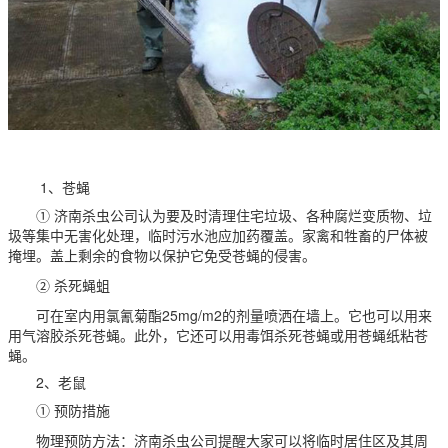
1、苍蝇
① 济南杀虫公司认为要及时清理住宅垃圾、各种腐烂变质物、垃
圾等集中无害化处理，临时污水池应加药覆盖。家禽和牲畜的尸体被
掩埋。盖上剩余的食物以保护它免受苍蝇的侵害。
② 杀死蝇蛆
可在室内用氯氰菊酯25mg/m2的剂量喷洒在墙上。它也可以用来
用气溶胶杀死苍蝇。此外，它还可以用毒饵杀死苍蝇或用苍蝇纸粘苍
蝇。
2、老鼠
① 预防措施
物理预防方法：济南杀虫公司提醒大家可以将临时居住区及其周