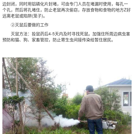
边封闭，同时用铝磷化片封堵，可由专门人员在堵漏时使用，每孔一
个孔，然后将孔堵住，防止老鼠再次偷窃，存放食物和食物的地方Z好
远离老鼠或陷阱(笼子)。
②灭鼠后要做的工作
灭鼠方法：投鼠药后4-5天内及时寻找死鼠。加强住所周边病虫害
预防和猫、狗、家畜管控，防止寄生虫间接传染给暂住居民。