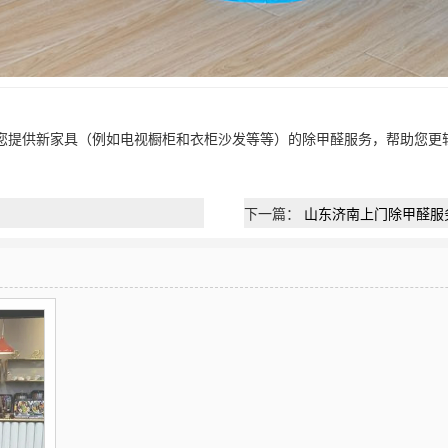
您提供新家具（例如电视橱柜和衣柜沙发等等）的除甲醛服务，帮助您更
下一篇：
山东济南上门除甲醛服