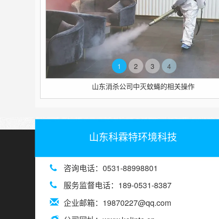
1
2
3
4
山东消杀公司中灭蚊蝇的相关操作
山东科霖特环境科技
咨询电话：0531-88998801
服务监督电话：189-0531-8387
企业邮箱：
19870227@qq.com