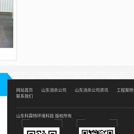
网站首页
山东消杀公司
山东消杀公司资讯
工程案例
联系我们
山东科霖特环境科技 版权所有