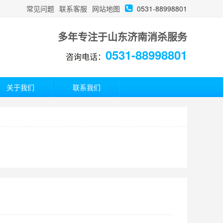
常见问题
联系客服
网站地图
0531-88998801
多年专注于山东济南消杀服务
0531-88998801
咨询电话：
关于我们
联系我们