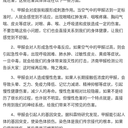
成危害，这些危害具体体现在以下一些方面。
1、甲醛会对皮肤粘膜形成刺激作用。当空气中的甲醛达到一定标
准时，人就会感觉到不适应，出现眼睛红肿发痒、咽喉疼痛、胸闷气
喘、皮炎等症状，对眼、鼻、喉、上呼吸道和皮肤造成一定的伤害。
不要忽略这些小问题，它们也会直接关系到我们的身体健康，让我们
感觉到不舒服。
2、甲醛会对人形成急性中毒反应。如果空气中的甲醛过高，则会
引起急性中毒，出现呼吸困难、肺水肿、过敏性皮炎、黄疸等症状。
一旦中毒，就会给我们的身体带来毁灭性的打击，济南甲醛检测公司
告诉大家：这时候再后悔，悔之晚矣。
3、甲醛会对人造成慢性危害。如果人长期接触低浓度的甲醛，会
导致头晕、乏力、免疫力降低、记忆力减退、精神抑郁等症状，引起
慢性健康伤害，减少人的寿命。慢性危害相对比较隐蔽，如果不是经
历了很长的过程，也许就不明显。但慢性危害的一个特点就是，直接
作用到我们的神经系统，给我们带来不可预见的伤害。
4、甲醛会引起人的基因突变。据科霖特研究发现，甲醛能引起人
体的基因突变，使染色体损伤。染色体是我们传宗接代的根本，如果